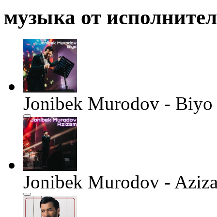
музыка от исполните
Jonibek Murodov - Biyo
Jonibek Murodov - Aziz