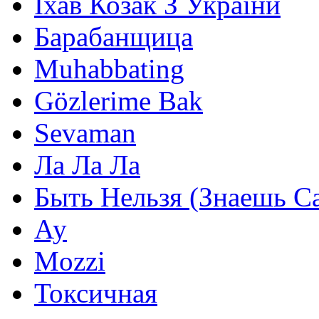
Їхав Козак З України
Барабанщица
Muhabbating
Gözlerime Bak
Sevaman
Ла Ла Ла
Быть Нельзя (Знаешь С
Ау
Mozzi
Токсичная